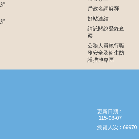
所
戶政名詞解釋
好站連結
所
請託關說登錄查
察
公務人員執行職
務安全及衛生防
護措施專區
更新日期
115-08-07
瀏覽人次
69970