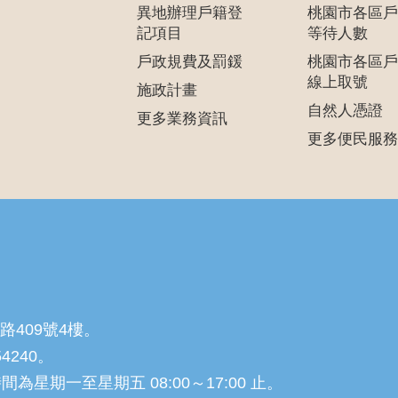
異地辦理戶籍登
桃園市各區戶
記項目
等待人數
戶政規費及罰鍰
桃園市各區戶
線上取號
施政計畫
自然人憑證
更多業務資訊
更多便民服務
路409號4樓。
54240。
星期一至星期五 08:00～17:00 止。