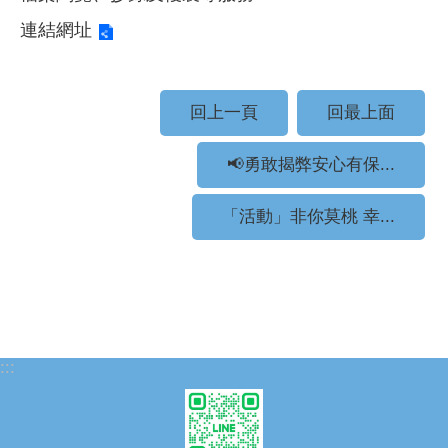
連結網址
回上一頁
回最上面
📢勇敢揭弊安心有保...
「活動」非你莫桃 幸...
:::