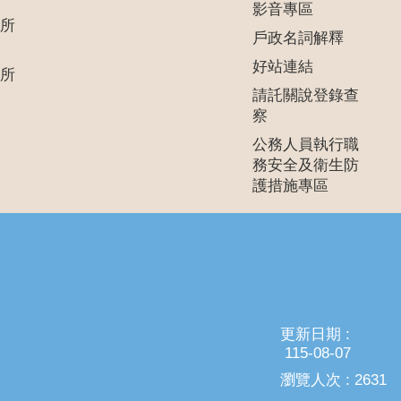
影音專區
所
戶政名詞解釋
好站連結
所
請託關說登錄查
察
公務人員執行職
務安全及衛生防
護措施專區
更新日期
115-08-07
瀏覽人次
2631