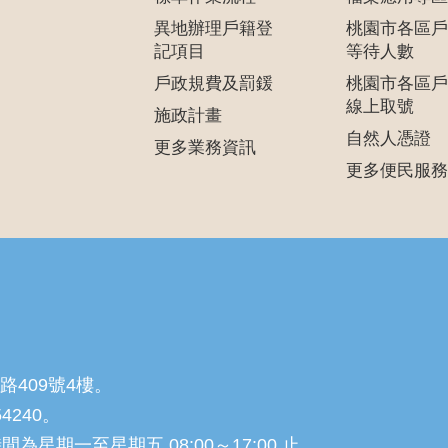
異地辦理戶籍登
桃園市各區戶
記項目
等待人數
戶政規費及罰鍰
桃園市各區戶
線上取號
施政計畫
自然人憑證
更多業務資訊
更多便民服務
路409號4樓。
54240。
星期一至星期五 08:00～17:00 止。