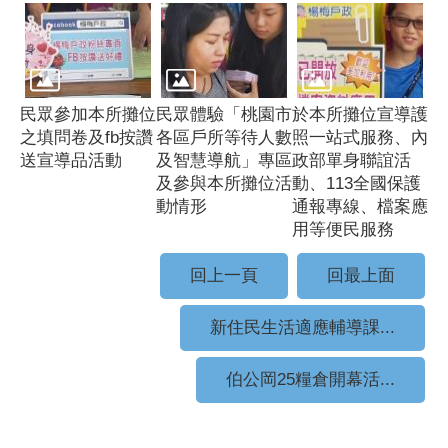
民眾參加本所攤位
民眾體驗「桃園市
於本所攤位宣導護
之填問卷及fb按讚
各區戶所等待人數
照一站式服務、內
送宣導品活動
及智慧導航」專區
政部單身聯誼活
及參與本所攤位活
動、113全國保護
動情形
通報專線、檔案應
用等便民服務
回上一頁
回最上面
新住民生活適應輔導課...
伯公岡25糧倉開幕活...