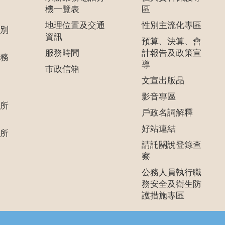
機一覽表
區
地理位置及交通
性別主流化專區
別
資訊
預算、決算、會
服務時間
計報告及政策宣
務
導
市政信箱
文宣出版品
影音專區
所
戶政名詞解釋
好站連結
所
請託關說登錄查
察
公務人員執行職
務安全及衛生防
護措施專區