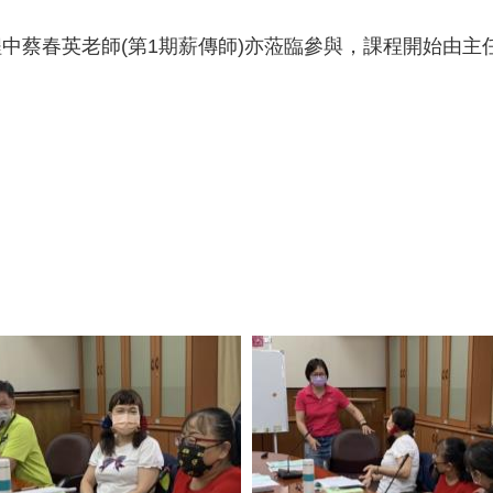
中蔡春英老師(第1期薪傳師)亦蒞臨參與，課程開始由