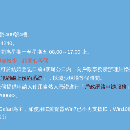
路409號4樓。
54240。
星期一至星期五 08:00～17:00 止。
，櫃檯數較少，請耐心等候。
可於結婚登記日前3個辦公日內，向戶政事務所辦理結婚
資訊網線上預約系統
」，以減少現場等候時間。
天候提供申請人使用自然人憑證進行「
戶政網路申辦服務
00683。
e、Safari為主，如使用IE瀏覽器Win7已不再支援IE，Win
務所