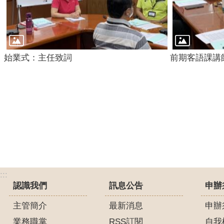
始業式：主任致詞
前期客語課講
:::
認識我們
訊息公告
申辦
主管簡介
最新消息
申辦
業務職掌
RSS訂閱
自我