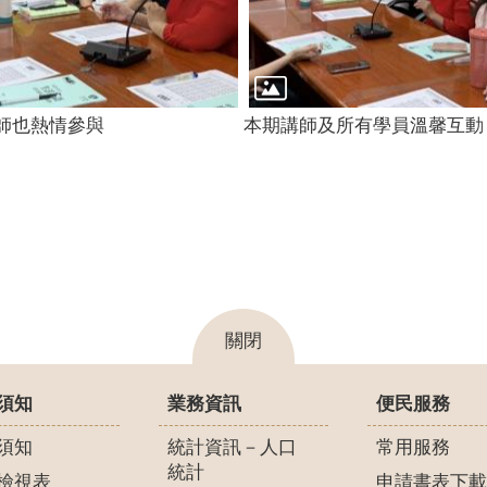
師也熱情參與
本期講師及所有學員溫馨互動
關閉
須知
業務資訊
便民服務
須知
統計資訊－人口
常用服務
統計
檢視表
申請書表下載