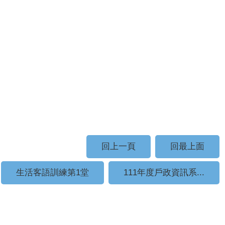
回上一頁
回最上面
生活客語訓練第1堂
111年度戶政資訊系...