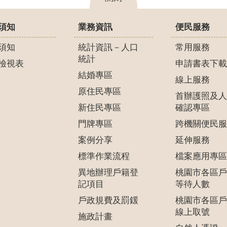
須知
業務資訊
便民服務
須知
統計資訊－人口
常用服務
統計
檢視表
申請書表下載
結婚專區
線上服務
原住民專區
首辦護照及人
新住民專區
確認專區
門牌專區
跨機關便民服
案例分享
延伸服務
標準作業流程
檔案應用專區
異地辦理戶籍登
桃園市各區戶
記項目
等待人數
戶政規費及罰鍰
桃園市各區戶
線上取號
施政計畫