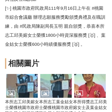
[✨] 桃園市政府民政局111年9月16日上午在 #桃園
市綜合會議廳 辦理志願服務獎勵頒獎典禮及在職訓
練，由 #民政局陳副局長玉明 親自頒獎，恭喜本所
志工邱美嫆女士榮獲1800小時資深服務獎 [🥇] 、葉
金姑女士榮獲600小時績優服務獎 [🥈] 。
相關圖片
本所志工邱美嫆女
本所志工葉金姑女
本所得獎志工邱美
士榮獲桃園市政府
士榮獲桃園市政府
嫆女士及葉金姑女