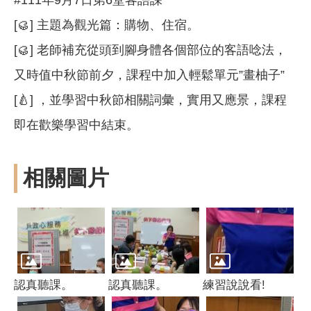
[🥮] 主題為觀光篇：購物、住宿。
[🥮] 老師補充從頭到腳身體各個部位的客語唸法，
又時值中秋節前夕，課程中加入輕鬆單元”畫柚子”
[🍐] ，並學習中秋節相關詞彙，實用又應景，課程
即在歡樂學習中結束。
相關圖片
認真聽課。
認真聽課。
練習說說看!