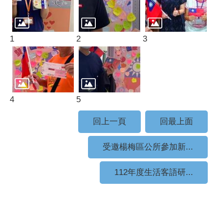
1
2
3
4
5
回上一頁
回最上面
受邀楊梅區公所參加新...
112年度生活客語研...