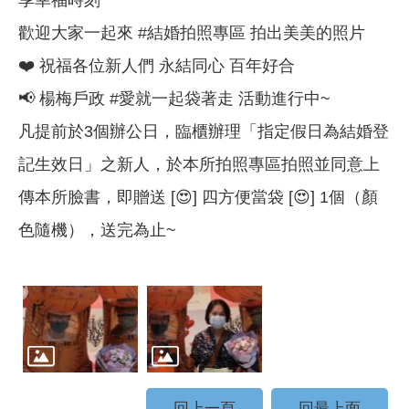
歡迎大家一起來 #結婚拍照專區 拍出美美的照片
❤️ 祝福各位新人們 永結同心 百年好合
📢 楊梅戶政 #愛就一起袋著走 活動進行中~
凡提前於3個辦公日，臨櫃辦理「指定假日為結婚登
記生效日」之新人，於本所拍照專區拍照並同意上
傳本所臉書，即贈送 [😍] 四方便當袋 [😍] 1個（顏
色隨機），送完為止~
回上一頁
回最上面