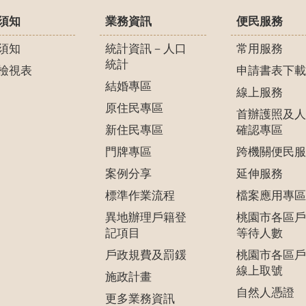
須知
業務資訊
便民服務
須知
統計資訊－人口
常用服務
統計
檢視表
申請書表下載
結婚專區
線上服務
原住民專區
首辦護照及人
新住民專區
確認專區
門牌專區
跨機關便民服
案例分享
延伸服務
標準作業流程
檔案應用專區
異地辦理戶籍登
桃園市各區戶
記項目
等待人數
戶政規費及罰鍰
桃園市各區戶
線上取號
施政計畫
自然人憑證
更多業務資訊