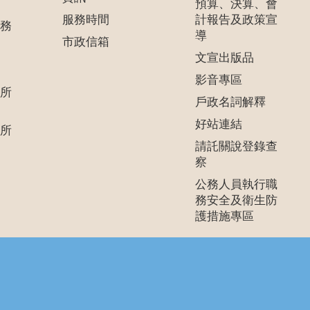
預算、決算、會
服務時間
計報告及政策宣
務
導
市政信箱
文宣出版品
影音專區
所
戶政名詞解釋
好站連結
所
請託關說登錄查
察
公務人員執行職
務安全及衛生防
護措施專區