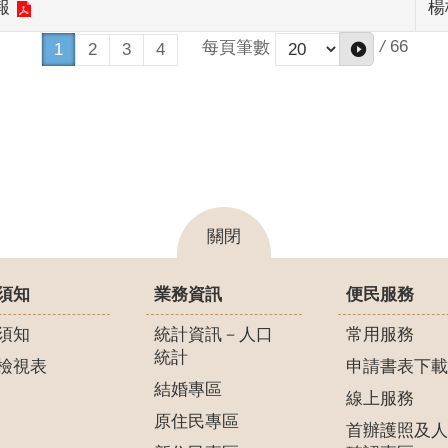
報
楊
/
66
每頁筆數
1
2
3
4
關閉
須知
業務資訊
便民服務
須知
統計資訊－人口
常用服務
統計
檢視表
申請書表下載
結婚專區
線上服務
原住民專區
首辦護照及人