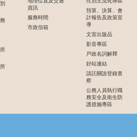
地理位置及交通
性別主流化專區
別
資訊
預算、決算、會
服務時間
計報告及政策宣
務
導
市政信箱
文宣出版品
影音專區
所
戶政名詞解釋
好站連結
所
請託關說登錄查
察
公務人員執行職
務安全及衛生防
護措施專區