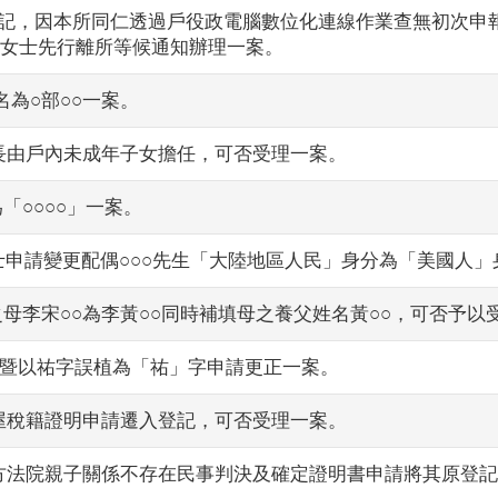
變更登記，因本所同仁透過戶役政電腦數位化連線作業查無初次
○女士先行離所等候通知辦理一案。
為○部○○一案。
更戶長由戶內未成年子女擔任，可否受理一案。
「○○○○」一案。
女士申請變更配偶○○○先生「大陸地區人民」身分為「美國人
之母李宋○○為李黃○○同時補填母之養父姓名黃○○，可否予以
多次暨以祐字誤植為「祐」字申請更正一案。
之房屋稅籍證明申請遷入登記，可否受理一案。
園地方法院親子關係不存在民事判決及確定證明書申請將其原登