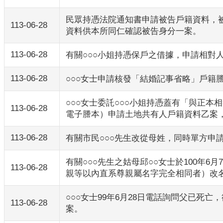
民眾持憑法院通知書申請被告戶籍資料，
113-06-28
資料供本所同仁確認被告身分一案。
113-06-28
有關○○○小姐持憑保戶之借據，申請相對
113-06-28
○○○女士申請核發「結婚記事省略」戶籍
○○○女士委託○○○小姐持憑蓋有「與正
113-06-28
電子謄本）申請土地共有人戶籍資料乙案
113-06-28
有關市民○○○先生改從母姓，同時單方申
有關○○○先生之姑母邱○○女士於100年6
113-06-28
親等以內直系尊親屬名字完全相同者）改
○○○女士99年6月28日電話詢問父已
113-06-28
案。