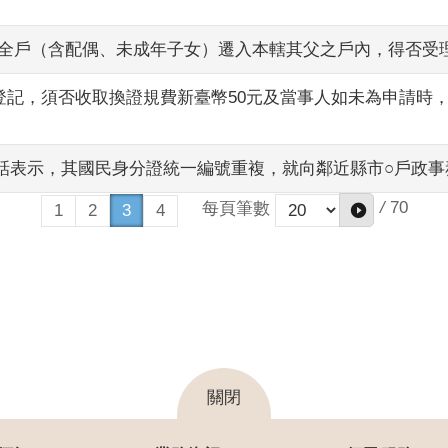
生申請全戶（含配偶、未成年子女）遷入本轄其父之戶內，得否受
登記，須否收取換證規費新臺幣50元及當事人如未為申請時
眾電話表示，其國民身分證統一編號重複，就向鄰近縣市○戶政
/
70
每頁筆數
1
2
3
4
關閉