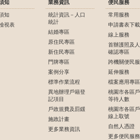
須知
業務資訊
便民服務
須知
統計資訊－人口
常用服務
統計
檢視表
申請書表下載
結婚專區
線上服務
原住民專區
首辦護照及人
新住民專區
確認專區
門牌專區
跨機關便民服
案例分享
延伸服務
標準作業流程
檔案應用專區
異地辦理戶籍登
桃園市各區戶
記項目
等待人數
戶政規費及罰鍰
桃園市各區戶
線上取號
施政計畫
自然人憑證
更多業務資訊
更多便民服務