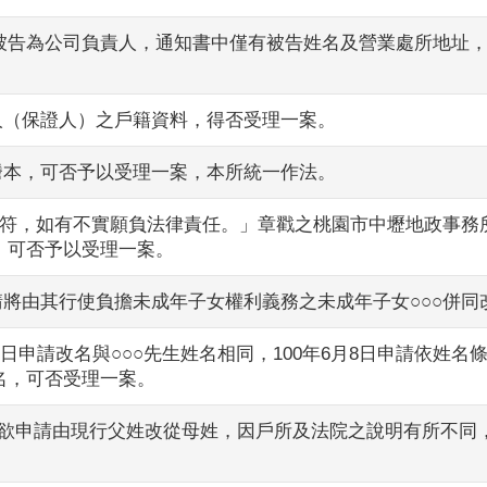
被告為公司負責人，通知書中僅有被告姓名及營業處所地址
人（保證人）之戶籍資料，得否受理一案。
謄本，可否予以受理一案，本所統一作法。
本相符，如有不實願負法律責任。」章戳之桃園市中壢地政事
，可否予以受理一案。
請將由其行使負擔未成年子女權利義務之未成年子女○○○併同
月7日申請改名與○○○先生姓名相同，100年6月8日申請依
名，可否受理一案。
死亡，欲申請由現行父姓改從母姓，因戶所及法院之說明有所不